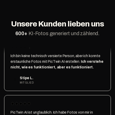
konnten, dass es keine echten Fotos sind!
Es ist ein
bisschen wie Magie
Daniel D.
D
Unsere Kunden lieben uns
MITGLIED
600
+
KI-Fotos generiert und zählend.
Ich bin keine technisch versierte Person, aber ich konnte
erstaunliche Fotos mit PicTwin AI erstellen.
Ich verstehe
nicht, wie es funktioniert, aber es funktioniert.
Stipe L.
S
MITGLIED
PicTwin AI ist unglaublich. Ich habe Fotos von mir in