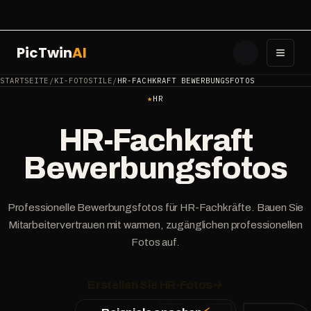
Get started
PicTwin
AI
Toggl
STARTSEITE
/
KI-FOTOSTILE
/
HR-FACHKRAFT BEWERBUNGSFOTOS
★
HR
HR-Fachkraft
Bewerbungsfotos
Professionelle Bewerbungsfotos für HR-Fachkräfte. Bauen Sie
Mitarbeitervertrauen mit warmen, zugänglichen professionellen
Fotos auf.
Erstellen Sie HR-Fotos
→