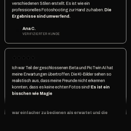
verschiedenen Stilen erstellt. Es ist wie ein
professionelles Fotoshooting zur Hand zu haben.
Die
Ergebnisse sind umwerfend.
Ana C.
A
VERIFIZIERTER KUNDE
Josip hat mir kostenlosen Beta-Zugang zu PicTwin AI
gegeben und ich konnte erstaunliche Fotos von mir
erstellen.
Ich denke, es ist den Preis wert.
Ante L.
A
MITGLIED
Ich war Teil der geschlossenen Beta und PicTwin AI hat
meine Erwartungen übertroffen. Die KI-Bilder sehen so
realistisch aus, dass meine Freunde nicht erkennen
konnten, dass es keine echten Fotos sind!
Es ist ein
bisschen wie Magie
Ich konnte professionelle Bewerbungsfotos für mein
Daniel D.
LinkedIn-Profil und meine Business-Website erstellen.
Es
D
MITGLIED
war einfacher zu bedienen als erwartet und die
Ergebnisse sind glaubwürdig.
Stefan D.
S